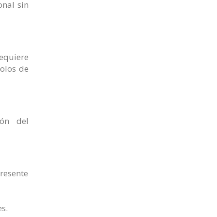
onal sin
requiere
colos de
ión del
resente
s.