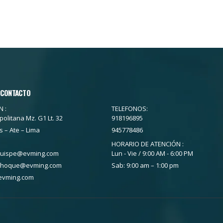
 CONTACTO
 :
TELEFONOS:
politana Mz. G1 Lt. 32
918196895
s – Ate – Lima
945778486
HORARIO DE ATENCIÓN :
quispe@evming.com
Lun - Vie / 9:00 AM - 6:00 PM
choque@evming.com
Sab: 9:00 am – 1:00 pm
evming.com