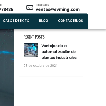
OS
ESCRIBANOS
778486
ventas@evming.com
BLOG CATEGORIES
CASOS DE EXITO
BLOG
CONTACTENOS
Maquinarias
RECENT POSTS
Ventajas de la
automatización de
plantas industriales
28 de octubre de 2021