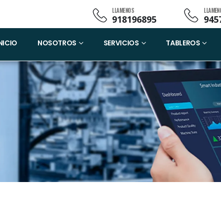
LLAMENOS
LLAMEN
918196895
945
NICIO
NOSOTROS
SERVICIOS
TABLEROS