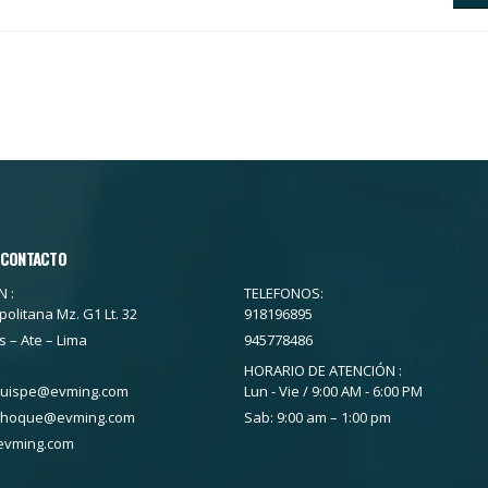
 CONTACTO
 :
TELEFONOS:
politana Mz. G1 Lt. 32
918196895
s – Ate – Lima
945778486
HORARIO DE ATENCIÓN :
quispe@evming.com
Lun - Vie / 9:00 AM - 6:00 PM
choque@evming.com
Sab: 9:00 am – 1:00 pm
evming.com