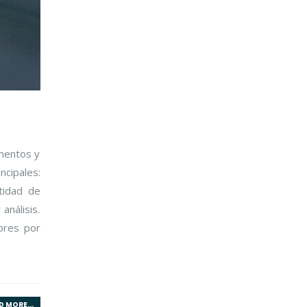
umentos y
ncipales:
tidad de
análisis.
rores por
D MORE...