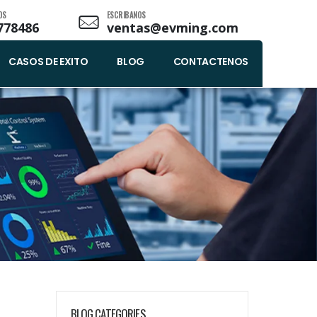
OS
ESCRIBANOS
778486
ventas@evming.com
CASOS DE EXITO
BLOG
CONTACTENOS
BLOG CATEGORIES